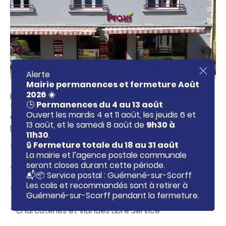
c
o
n
t
e
n
u
Alerte
F
e
Mairie permanences et fermeture Août
r
2026 ☀️
Romuald et Cindy vous accueille dans leurs 130m²
m
🕒
Permanences du 4 au 13 août
e
tout récemment ré-agencé dans un esprit convivial
r
Ouvert les mardis 4 et 11 août, les jeudis 6 et
et familial en vous proposant un large choix de
l
13 août, et le samedi 8 août de
9h30 à
produits :
'
11h30
.
a
l
🔒
Fermeture totale du 18 au 31 août
* épicerie
e
La mairie et l’agence postale communale
r
seront closes durant cette période.
t
* un rayon traiteur (coupe)
e
📬📦 Service postal : Guémené-sur-Scorff
i
Les colis et recommandés sont à retirer à
* fruits et légumes
n
Guémené-sur-Scorff pendant la fermeture.
f
o
* charcuteries et viandes Libre Service