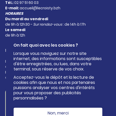
Tél.:
02 97 51 60 03
E-mail:
accueil@lecroisty.bzh
HORAIRES
Du mardi au vendredi
de 9h à 12h30 -
Sur rendez-vous
: de 14h à 17h
Le samedi
de 9h à 12h
On fait quoi avec les cookies ?
Liens utiles
Lorsque vous naviguez sur notre site
internet, des informations sont susceptibles
Instagram
d'être enregistrées, ou lues, dans votre
Google
terminal, sous réserve de vos choix.
Roi Morvan Communauté
Acceptez-vous le dépôt et la lecture de
Office de tourisme
cookies afin que nous et nos partenaires
puissions analyser vos centres d'intérêts
pour vous proposer des publicités
Nous contacter
personnalisées ?
NOUS CONTACTER
Non, merci