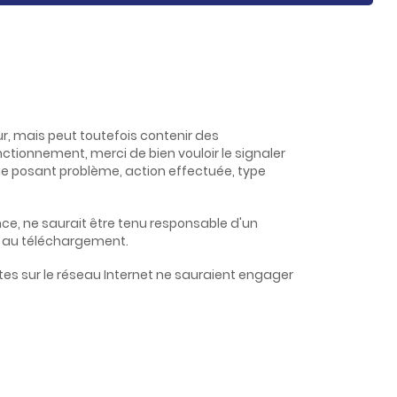
r
t
e
i
n
f
o
ur, mais peut toutefois contenir des
ctionnement, merci de bien vouloir le signaler
ge posant problème, action effectuée, type
ence, ne saurait être tenu responsable d'un
s au téléchargement.
ntes sur le réseau Internet ne sauraient engager