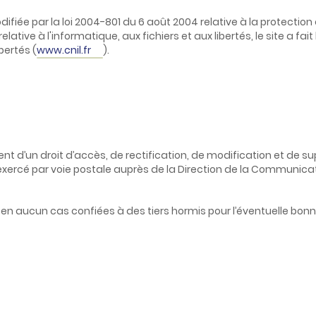
difiée par la loi 2004-801 du 6 août 2004 relative à la protecti
ive à l'informatique, aux fichiers et aux libertés, le site a fait
bertés (
www.cnil.fr
).
sent d’un droit d’accès, de rectification, de modification et de
xercé par voie postale auprès de la Direction de la Communicatio
t en aucun cas confiées à des tiers hormis pour l’éventuelle b