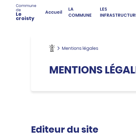
Navigation
A
Commune
principale
c
LA
LES
de
Accueil
Le
c
COMMUNE
INFRASTRUCTUR
croisty
é
d
e
r
a
Mentions légales
u
m
e
MENTIONS LÉGAL
n
u
A
c
c
é
d
e
r
a
Editeur du site
u