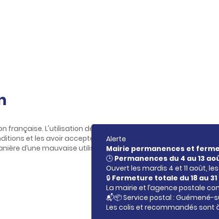
n
on française. L'utilisation de ce site est régie par les présentes c
itions et les avoir acceptées. Celles-ci pourront êtres modifiée
Alerte
ière d’une mauvaise utilisation du service.
Mairie permanences et ferme
🕒
Permanences du 4 au 13 ao
Ouvert les mardis 4 et 11 août, le
🔒
Fermeture totale du 18 au 31
La mairie et l’agence postale c
📬📦 Service postal : Guémené-s
Les colis et recommandés sont à