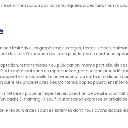
t ne seront en aucun cas communiquées à des tiers hormis pour 
e
n non limitative, les graphismes, images, textes, vidéos, animatio
diteur du site à l'exception des marques, logos ou contenus app
daptation, retransmission ou publication, même partielle, de ces
ite. Cette représentation ou reproduction, par quelque procédé q
la propriété intellectuelle. Le non-respect de cette interdictio
En outre, les propriétaires des Contenus copiés pourraient intent
ent mettre en place un hyperlien en direction de ce site, à condit
d’un cadre (« framing »), sauf l'autorisation expresse et préalable 
ité le recours à des sources externes dont nous avons acquis les d