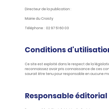
c
o
Directeur de la publication :
n
t
Mairie du Croisty
e
n
Téléphone : 02 97 51 60 03
u
Conditions d'utilisatio
Ce site est exploité dans le respect de la législati
reconnaissez avoir pris connaissance de ces cond
saurait être tenu pour responsable en aucune man
Responsable éditorial