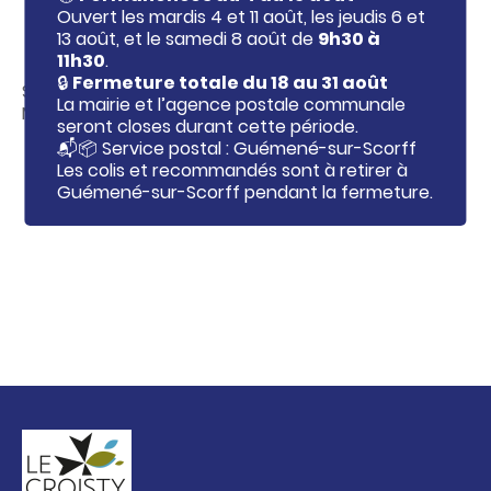
c
r
Ouvert les mardis 4 et 11 août, les jeudis 6 et
o
l
13 août, et le samedi 8 août de
9h30 à
n
'
11h30
.
a
t
l
🔒
Fermeture totale du 18 au 31 août
e
Situé sur le coté de l'ancienne Tavern Ar Roué
e
La mairie et l’agence postale communale
n
r
Morvan entre le Proxi et la boulangerie.
seront closes durant cette période.
t
u
e
📬📦 Service postal : Guémené-sur-Scorff
i
Les colis et recommandés sont à retirer à
n
Guémené-sur-Scorff pendant la fermeture.
f
o